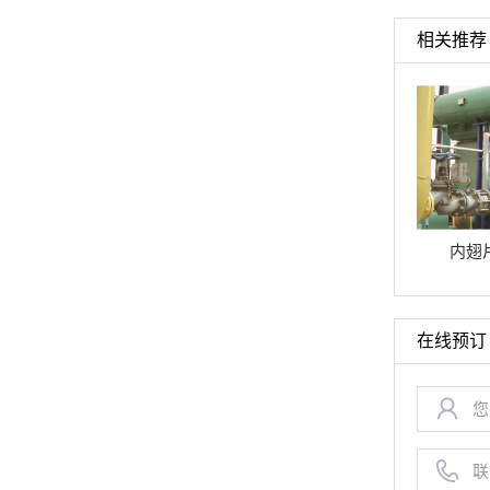
相关推荐
内翅
在线预订