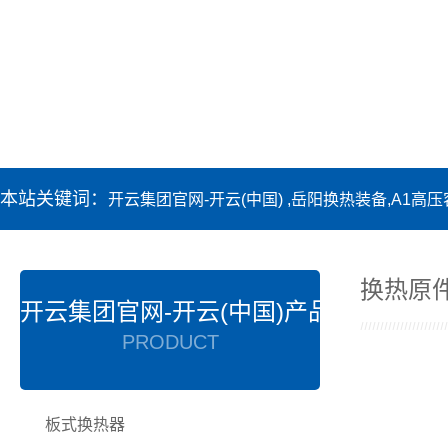
本站关键词：
开云集团官网-开云(中国) ,岳阳换热装备,A1高
换热原
开云集团官网-开云(中国)产品
PRODUCT
板式换热器