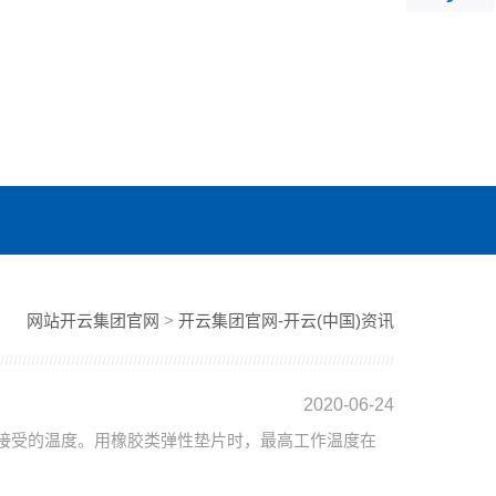
网站开云集团官网
>
开云集团官网-开云(中国)资讯
2020-06-24
接受的温度。用橡胶类弹性垫片时，最高工作温度在