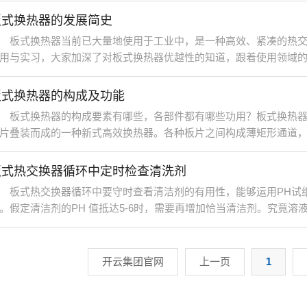
板式换热器的发展简史
式换热器当前已大量地使用于工业中，是一种高效、紧凑的热交
用与实习，大家加深了对板式换热器优越性的知道，跟着使用领域的扩
板式换热器的构成及功能
式换热器的构成要素有哪些，各部件都有哪些功用？板式换热器
片叠装而成的一种新式高效换热器。各种板片之间构成薄矩形通道，通
板式热交换器循环中定时检查清洗剂
式热交换器循环中要守时查看清洁剂的有用性，能够运用PH试纸测
。假定清洁剂的PH 值抵达5‐6时，需要再增加恰当清洁剂。究竟溶液的P
开云集团官网
上一页
1